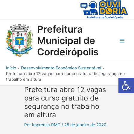
Ir
para
o
conteúdo
Prefeitura
Municipal de
Main
Cordeirópolis
Men
Início
Desenvolvimento Econômico Sustentável
Prefeitura abre 12 vagas para curso gratuito de segurança no
Barra de Fe
trabalho em altura
Prefeitura abre 12 vagas
para curso gratuito de
segurança no trabalho
em altura
Por
Imprensa PMC
/
28 de janeiro de 2020