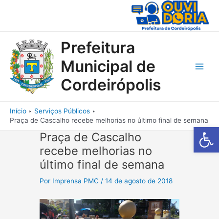
Ir
para
o
conteúdo
Prefeitura
Municipal de
Main
Cordeirópolis
Men
Início
Serviços Públicos
Praça de Cascalho recebe melhorias no último final de semana
Barra de Fe
Praça de Cascalho
recebe melhorias no
último final de semana
Por
Imprensa PMC
/
14 de agosto de 2018