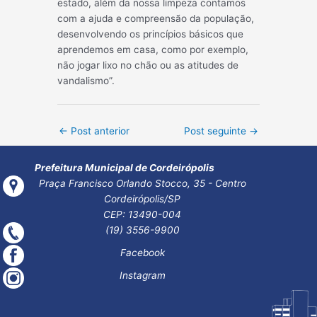
estado, além da nossa limpeza contamos
com a ajuda e compreensão da população,
desenvolvendo os princípios básicos que
aprendemos em casa, como por exemplo,
não jogar lixo no chão ou as atitudes de
vandalismo”.
Post
←
Post anterior
Post seguinte
→
navigation
Prefeitura Municipal de Cordeirópolis
Praça Francisco Orlando Stocco, 35 - Centro
Cordeirópolis/SP
CEP: 13490-004
(19) 3556-9900
Facebook
Instagram