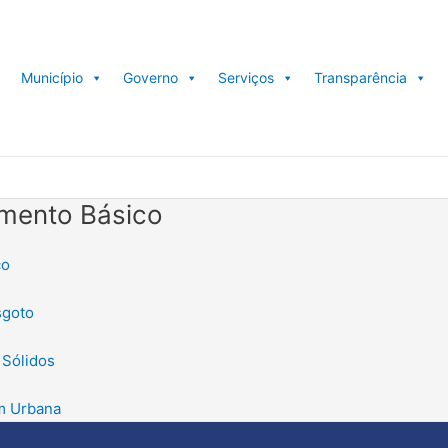
Município
Governo
Serviços
Transparência
mento Básico
co
sgoto
 Sólidos
em Urbana