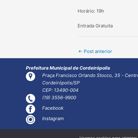
Horário: 19h
Entrada Gratuita
Post
←
Post anterior
navigation
Prefeitura Municipal de Cordeirópolis
Praça Francisco Orlando Stocco, 35 - Centr
Cordeirópolis/SP
CEP: 13490-004
(19) 3556-9900
Facebook
Instagram