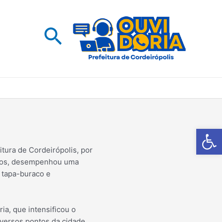
Pesquisar
Barra de Fe
ura de Cordeirópolis, por
icos, desempenhou uma
e tapa-buraco e
ia, que intensificou o
versos pontos da cidade,