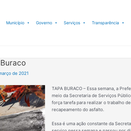
Município
Governo
Serviços
Transparência
 Buraco
março de 2021
TAPA BURACO – Essa semana, a Prefeit
meio da Secretaria de Serviços Públ
força tarefa para realizar o trabalho d
recapeamento do asfalto.
Essa é uma ação constante da Secretar
serviço nessa semana e passou por di