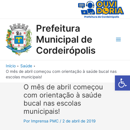
Ir
para
o
conteúdo
Prefeitura
Municipal de
Main
Cordeirópolis
Men
Início
Saúde
O mês de abril começou com orientação à saúde bucal nas
Barra de Fe
escolas municipais!
O mês de abril começou
com orientação à saúde
bucal nas escolas
municipais!
Por
Imprensa PMC
/
2 de abril de 2019