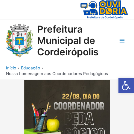
Ir
para
o
conteúdo
Prefeitura
Municipal de
Main
Cordeirópolis
Men
Início
Educação
Nossa homenagem aos Coordenadores Pedagógicos
Barra de Fe