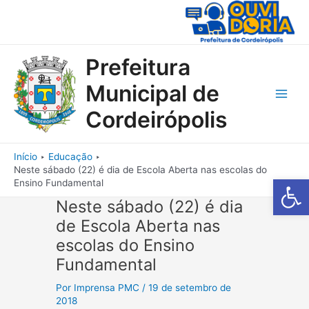
Ir
para
o
conteúdo
Prefeitura
Municipal de
Main
Cordeirópolis
Men
Início
Educação
Neste sábado (22) é dia de Escola Aberta nas escolas do
Barra de Fe
Ensino Fundamental
Neste sábado (22) é dia
de Escola Aberta nas
escolas do Ensino
Fundamental
Por
Imprensa PMC
/
19 de setembro de
2018