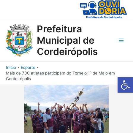
Ir
para
o
conteúdo
Prefeitura
Municipal de
Main
Cordeirópolis
Men
Início
Esporte
Mais de 700 atletas participam do Torneio 1º de Maio em
Barra de Fe
Cordeirópolis