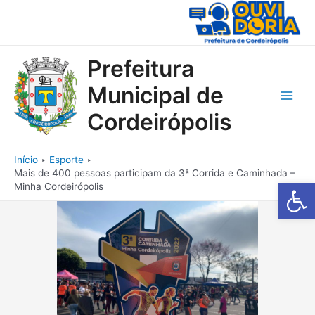
Ir
para
o
conteúdo
Prefeitura
Municipal de
Main
Cordeirópolis
Men
Início
Esporte
Mais de 400 pessoas participam da 3ª Corrida e Caminhada –
Barra de Fe
Minha Cordeirópolis