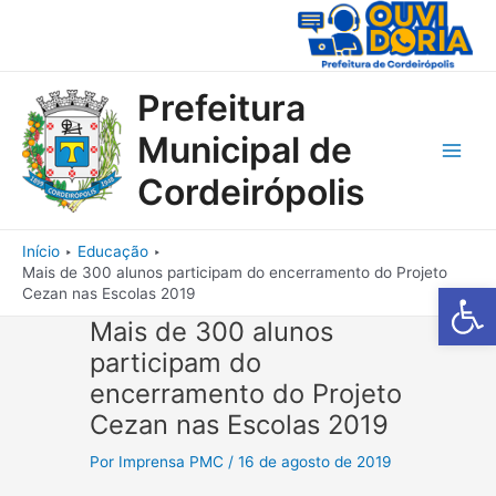
Ir
para
o
conteúdo
Prefeitura
Municipal de
Main
Cordeirópolis
Men
Início
Educação
Mais de 300 alunos participam do encerramento do Projeto
Barra de Fe
Cezan nas Escolas 2019
Mais de 300 alunos
participam do
encerramento do Projeto
Cezan nas Escolas 2019
Por
Imprensa PMC
/
16 de agosto de 2019