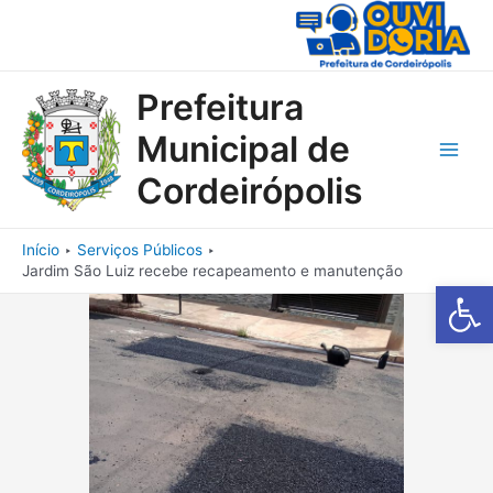
Ir
para
o
conteúdo
Prefeitura
Municipal de
Main
Cordeirópolis
Men
Início
Serviços Públicos
Jardim São Luiz recebe recapeamento e manutenção
Barra de Fe