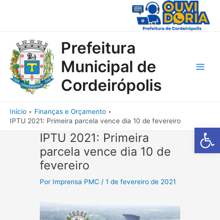
Ir
para
o
conteúdo
Prefeitura
Municipal de
Main
Cordeirópolis
Men
Início
Finanças e Orçamento
IPTU 2021: Primeira parcela vence dia 10 de fevereiro
Barra de Fe
IPTU 2021: Primeira
parcela vence dia 10 de
fevereiro
Por
Imprensa PMC
/
1 de fevereiro de 2021