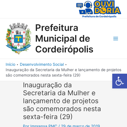
Ir
para
o
conteúdo
Prefeitura
Municipal de
Main
Cordeirópolis
Men
Início
Desenvolvimento Social
Inauguração da Secretaria da Mulher e lançamento de projetos
Barra de Fe
são comemorados nesta sexta-feira (29)
Inauguração da
Secretaria da Mulher e
lançamento de projetos
são comemorados nesta
sexta-feira (29)
Por
Imprensa PMC
/
29 de março de 2019