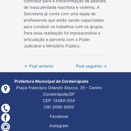
contribuir para a transformação de padrões
de masculinidade machista e violenta. A
Secretaria já conta com uma dupla de
profissionais que estão sendo capacitados
para conduzir os trabalhos com os grupos.
Para essa realização foi imprescindível a
articulação e parceria com o Poder
Judiciário e Ministério Público.
Post
←
Post anterior
Post seguinte
→
navigation
Prefeitura Municipal de Cordeirópolis
Praça Francisco Orlando Stocco, 35 - Centro
Cordeirópolis/SP
CEP: 13490-004
(19) 3556-9900
Facebook
Instagram