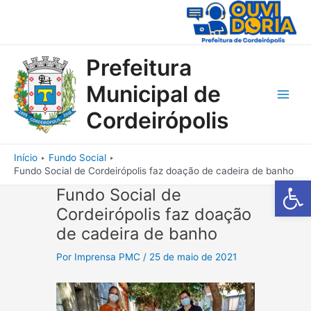
Ir
para
o
conteúdo
Prefeitura
Municipal de
Main
Cordeirópolis
Men
Início
Fundo Social
Fundo Social de Cordeirópolis faz doação de cadeira de banho
Barra de Fe
Fundo Social de
Cordeirópolis faz doação
de cadeira de banho
Por
Imprensa PMC
/
25 de maio de 2021