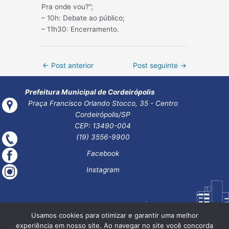
Pra onde vou?”;
– 10h: Debate ao público;
– 11h30: Encerramento.
Post
←
Post anterior
Post seguinte
→
navigation
Prefeitura Municipal de Cordeirópolis
Praça Francisco Orlando Stocco, 35 - Centro
Cordeirópolis/SP
CEP: 13490-004
(19) 3556-9900
Facebook
Instagram
Usamos cookies para otimizar e garantir uma melhor
experiência em nosso site. Ao navegar no site você concorda