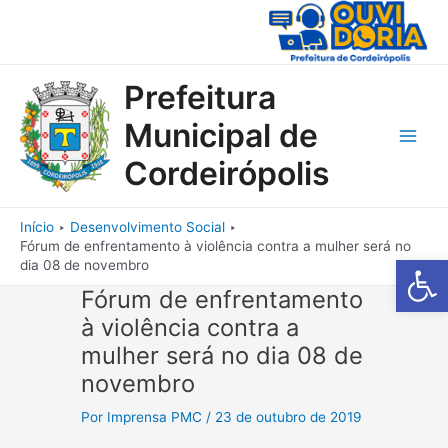
Ir
para
o
conteúdo
Prefeitura
Municipal de
Main
Cordeirópolis
Men
Início
Desenvolvimento Social
Fórum de enfrentamento à violência contra a mulher será no
Barra de Fe
dia 08 de novembro
Fórum de enfrentamento
à violência contra a
mulher será no dia 08 de
novembro
Por
Imprensa PMC
/
23 de outubro de 2019