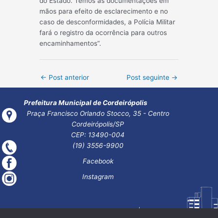
do Estado. Temos as documentações em
mãos para efeito de esclarecimento e no
caso de desconformidades, a Polícia Militar
fará o registro da ocorrência para outros
encaminhamentos”.
Post
←
Post anterior
Post seguinte
→
navigation
Prefeitura Municipal de Cordeirópolis
Praça Francisco Orlando Stocco, 35 - Centro
Cordeirópolis/SP
CEP: 13490-004
(19) 3556-9900
Facebook
Instagram