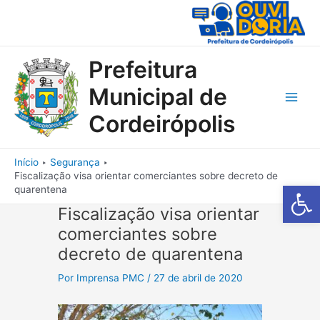
Ir
para
o
conteúdo
Prefeitura
Municipal de
Main
Cordeirópolis
Men
Início
Segurança
Fiscalização visa orientar comerciantes sobre decreto de
Barra de Fe
quarentena
Fiscalização visa orientar
comerciantes sobre
decreto de quarentena
Por
Imprensa PMC
/
27 de abril de 2020