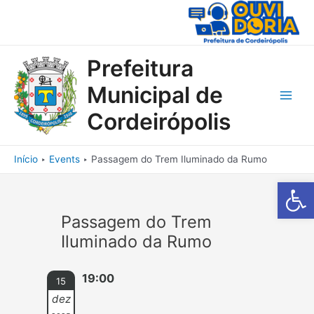
Ir
para
o
conteúdo
Prefeitura
Municipal de
Main
Cordeirópolis
Men
Início
Events
Passagem do Trem Iluminado da Rumo
Barra de Fe
Passagem do Trem
Iluminado da Rumo
19:00
15
dez