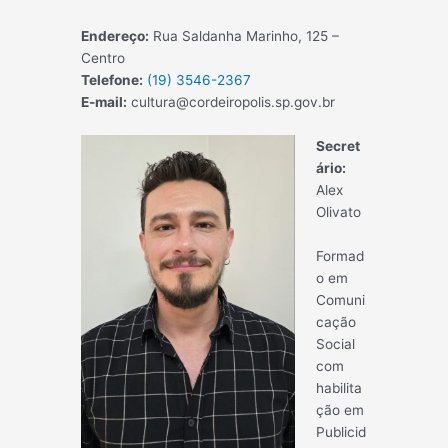
Endereço:
Rua Saldanha Marinho, 125 –
Centro
Telefone:
(19) 3546-2367
E-mail:
cultura@cordeiropolis.sp.gov.br
Secret
ário:
Alex
Olivato
Formad
o em
Comuni
cação
Social
com
habilita
ção em
Publicid