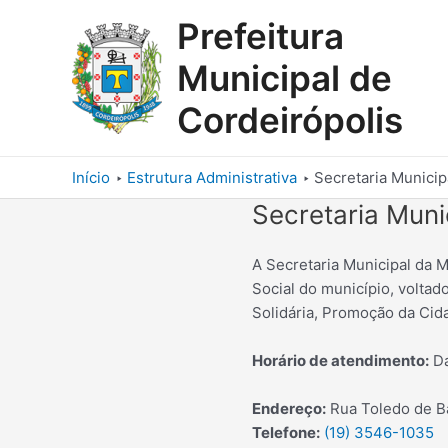
Ir
Prefeitura
para
o
Municipal de
conteúdo
Cordeirópolis
Início
Estrutura Administrativa
Secretaria Municip
Secretaria Muni
A Secretaria Municipal da 
Social do município, voltad
Solidária, Promoção da Cida
Horário de atendimento:
Da
Endereço:
Rua Toledo de Ba
Telefone:
(19) 3546-1035