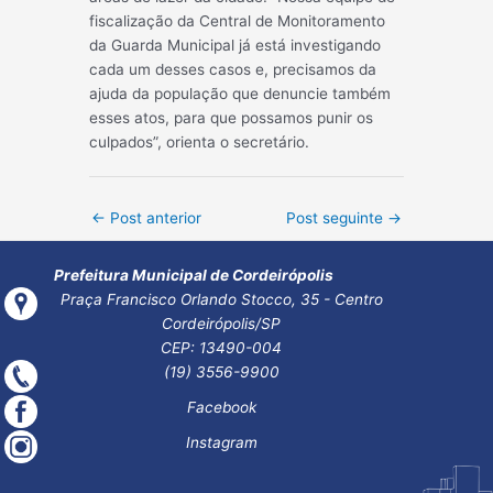
fiscalização da Central de Monitoramento
da Guarda Municipal já está investigando
cada um desses casos e, precisamos da
ajuda da população que denuncie também
esses atos, para que possamos punir os
culpados”, orienta o secretário.
Post
←
Post anterior
Post seguinte
→
navigation
Prefeitura Municipal de Cordeirópolis
Praça Francisco Orlando Stocco, 35 - Centro
Cordeirópolis/SP
CEP: 13490-004
(19) 3556-9900
Facebook
Instagram