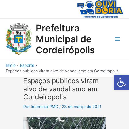
Ir
para
o
conteúdo
Prefeitura
Municipal de
Main
Cordeirópolis
Men
Início
Esporte
Espaços públicos viram alvo de vandalismo em Cordeirópolis
Barra de Fe
Espaços públicos viram
alvo de vandalismo em
Cordeirópolis
Por
Imprensa PMC
/
23 de março de 2021