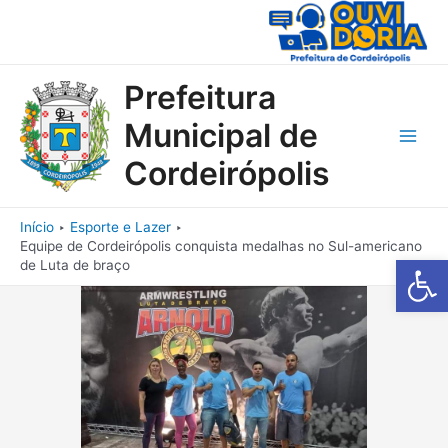
Ir
para
o
conteúdo
Prefeitura
Municipal de
Main
Cordeirópolis
Men
Início
Esporte e Lazer
Equipe de Cordeirópolis conquista medalhas no Sul-americano
Barra de Fe
de Luta de braço