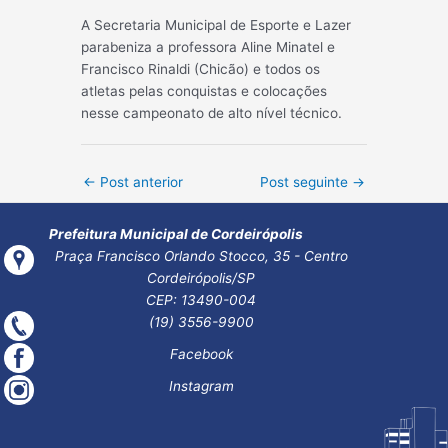
A Secretaria Municipal de Esporte e Lazer
parabeniza a professora Aline Minatel e
Francisco Rinaldi (Chicão) e todos os
atletas pelas conquistas e colocações
nesse campeonato de alto nível técnico.
Post
←
Post anterior
Post seguinte
→
navigation
Prefeitura Municipal de Cordeirópolis
Praça Francisco Orlando Stocco, 35 - Centro
Cordeirópolis/SP
CEP: 13490-004
(19) 3556-9900
Facebook
Instagram