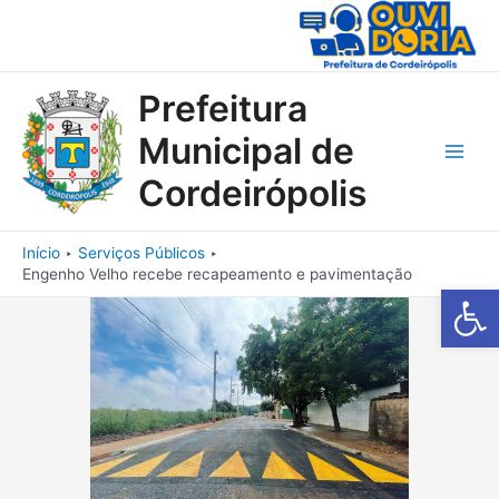
Ir
para
o
conteúdo
Prefeitura
Municipal de
Main
Cordeirópolis
Men
Início
Serviços Públicos
Engenho Velho recebe recapeamento e pavimentação
Barra de Fe