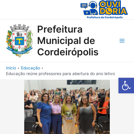
Ir
para
o
conteúdo
Prefeitura
Municipal de
Main
Cordeirópolis
Men
Início
Educação
Educação reúne professores para abertura do ano letivo
Barra de Fe