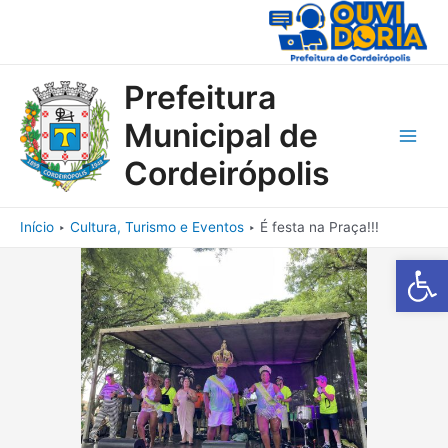
Ir
para
o
conteúdo
Prefeitura
Municipal de
Main
Cordeirópolis
Men
Início
Cultura, Turismo e Eventos
É festa na Praça!!!
Barra de Fe