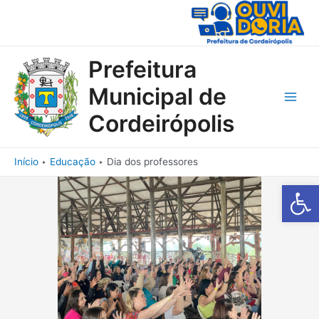
Ir
para
o
conteúdo
Prefeitura
Municipal de
Main
Cordeirópolis
Men
Início
Educação
Dia dos professores
Barra de Fe