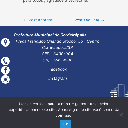
para todos”, agradece a secretária.
Post
←
Post anterior
Post seguinte
→
navigation
Prefeitura Municipal de Cordeirópolis
Praça Francisco Orlando Stocco, 35 - Centro
Cordeirópolis/SP
CEP: 13490-004
(19) 3556-9900
Facebook
Instagram
Usamos cookies para otimizar e garantir uma melhor
experiência em nosso site. Ao navegar no site você concorda
com isso.
Ok