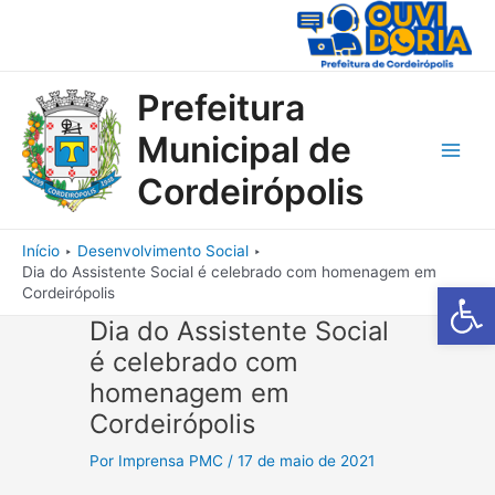
Ir
para
o
conteúdo
Prefeitura
Municipal de
Main
Cordeirópolis
Men
Início
Desenvolvimento Social
Dia do Assistente Social é celebrado com homenagem em
Barra de Fe
Cordeirópolis
Dia do Assistente Social
é celebrado com
homenagem em
Cordeirópolis
Por
Imprensa PMC
/
17 de maio de 2021