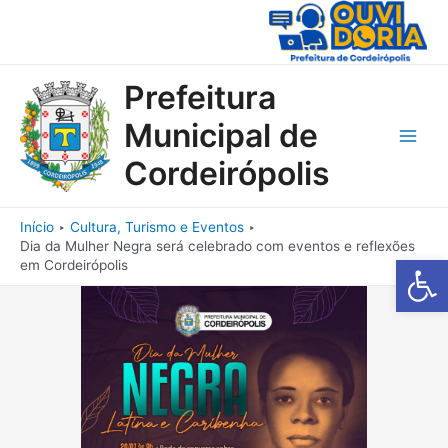
Ir
para
o
conteúdo
Prefeitura
Municipal de
Main
Cordeirópolis
Men
Início
Cultura, Turismo e Eventos
Dia da Mulher Negra será celebrado com eventos e reflexões
Barra de Fe
em Cordeirópolis