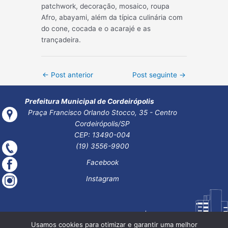
patchwork, decoração, mosaico, roupa
Afro, abayami, além da típica culinária com
do cone, cocada e o acarajé e as
trançadeira.
Post
←
Post anterior
Post seguinte
→
navigation
Prefeitura Municipal de Cordeirópolis
Praça Francisco Orlando Stocco, 35 - Centro
Cordeirópolis/SP
CEP: 13490-004
(19) 3556-9900
Facebook
Instagram
Usamos cookies para otimizar e garantir uma melhor