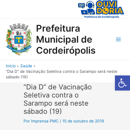
Ir
para
o
conteúdo
Prefeitura
Municipal de
Main
Cordeirópolis
Men
Início
Saúde
“Dia D” de Vacinação Seletiva contra o Sarampo será neste
Barra de Fe
sábado (19)
“Dia D” de Vacinação
Seletiva contra o
Sarampo será neste
sábado (19)
Por
Imprensa PMC
/
15 de outubro de 2019