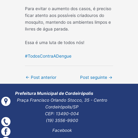
Para evitar o aumento dos casos, é preciso
ficar atento aos possíveis criadouros do
mosquito, mantendo os ambientes limpos e
livres de água parada.
Essa é uma luta de todos nós!
#TodosContraADengue
Post
←
Post anterior
Post seguinte
→
navigation
Prefeitura Municipal de Cordeirópolis
Praça Francisco Orlando Stocco, 35 - Centro
Cordeirópolis/SP
CEP: 13490-004
(19) 3556-9900
Facebook