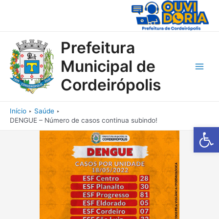
Ir
para
o
conteúdo
Prefeitura
Municipal de
Main
Cordeirópolis
Men
Início
Saúde
DENGUE – Número de casos continua subindo!
Barra de Fe