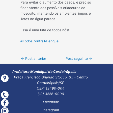
Para evitar o aumento dos casos, é preciso
ficar atento aos possíveis criadouros do
mosquito, mantendo os ambientes limpos e
livres de água parada.
Essa é uma luta de todos nós!
#TodosContraADengue
Post
←
Post anterior
Post seguinte
→
navigation
Prefeitura Municipal de Cordeirópolis
Praça Francisco Orlando Stocco, 35 - Centro
Cordeirópolis/SP
CEP: 13490-004
(19) 3556-9900
Facebook
Instagram