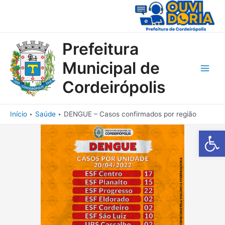
Ir
para
o
conteúdo
Prefeitura
Municipal de
Main
Cordeirópolis
Men
Início
Saúde
DENGUE – Casos confirmados por região
Barra de Fe