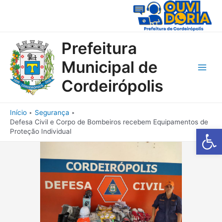
Ir
para
o
conteúdo
Prefeitura
Municipal de
Main
Cordeirópolis
Men
Início
Segurança
Defesa Civil e Corpo de Bombeiros recebem Equipamentos de
Barra de Fe
Proteção Individual