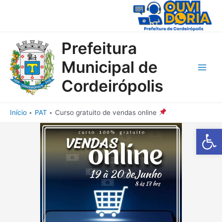
Ir
para
o
conteúdo
Prefeitura
Municipal de
Main
Cordeirópolis
Men
Início
PAT
Curso gratuito de vendas online
Barra de Fe