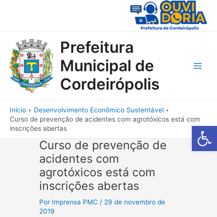
Ir
para
o
conteúdo
Prefeitura
Municipal de
Main
Cordeirópolis
Men
Início
Desenvolvimento Econômico Sustentável
Curso de prevenção de acidentes com agrotóxicos está com
Barra de Fe
inscrições abertas
Curso de prevenção de
acidentes com
agrotóxicos está com
inscrições abertas
Por
Imprensa PMC
/
29 de novembro de
2019