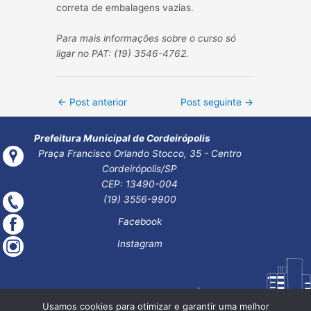
correta de embalagens vazias.
Para mais informações sobre o curso só
ligar no PAT: (19) 3546-4762.
Post
←
Post anterior
Post seguinte
→
navigation
Prefeitura Municipal de Cordeirópolis
Praça Francisco Orlando Stocco, 35 - Centro
Cordeirópolis/SP
CEP: 13490-004
(19) 3556-9900
Facebook
Instagram
Usamos cookies para otimizar e garantir uma melhor