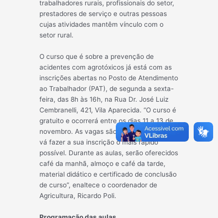
trabalhadores rurais, profissionais do setor,
prestadores de serviço e outras pessoas
cujas atividades mantêm vínculo com o
setor rural.
O curso que é sobre a prev
enção de
acidentes com agrotóxicos já está com as
inscrições abertas no Posto de Atendimento
ao Trabalhador (PAT), de segunda a sexta-
feira, das 8h às 16h, na Rua Dr. José Luiz
Cembranelli, 421, Vila Aparecida. “O curso é
gratuito e ocorrerá entre os dias 11 a 13 de
novembro. As vagas são limitadas, por isso
vá fazer a sua inscrição o mais rápido
possível. Durante as aulas, serão oferecidos
café da manhã, almoço e café da tarde,
material didático e certificado de conclusão
de curso”, enaltece o coordenador de
Agricultura, Ricardo Poli.
Programação das aulas