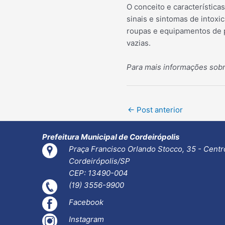
O conceito e característica
sinais e sintomas de intox
roupas e equipamentos de p
vazias.
Para mais informações sobr
Post
←
Post anterior
navigation
Prefeitura Municipal de Cordeirópolis
Praça Francisco Orlando Stocco, 35 - Centr
Cordeirópolis/SP
CEP: 13490-004
(19) 3556-9900
Facebook
Instagram