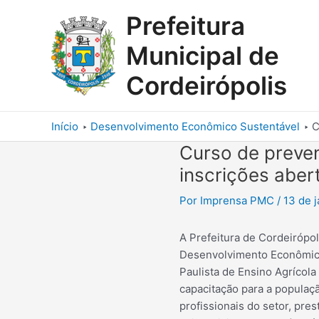
Ir
Prefeitura
para
o
Municipal de
conteúdo
Cordeirópolis
Início
Desenvolvimento Econômico Sustentável
C
Curso de preve
inscrições aber
Por
Imprensa PMC
/
13 de 
A Prefeitura de Cordeirópol
Desenvolvimento Econômico
Paulista de Ensino Agrícola
capacitação para a populaçã
profissionais do setor, pre