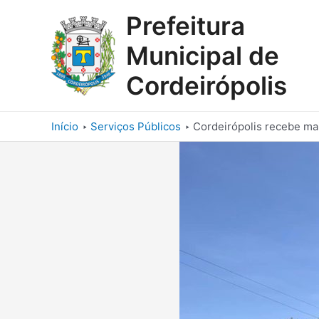
Ir
Prefeitura
para
o
Municipal de
conteúdo
Cordeirópolis
Início
Serviços Públicos
Cordeirópolis recebe mai