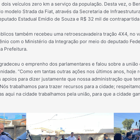
dois veículos zero km a serviço da população. Desta vez, o Bem
 modelo Strada da Fiat, através da Secretaria de Infraestrutu
putado Estadual Emídio de Souza e R$ 32 mil de contrapartida
úblicos também recebeu uma retroescavadeira tração 4X4, no va
ênio com o Ministério da Integração por meio do deputado Fede
a Prefeitura.
agradeceu o emprenho dos parlamentares e falou sobre a união e
nidade. “Como em tantas outras ações nos últimos anos, hoje
s apoios para dizer justamente que nossa administração que te
 Nós trabalhamos para trazer recursos para a cidade; respeitam
s aqui na cidade trabalhamos pela união, para que a cidade gan