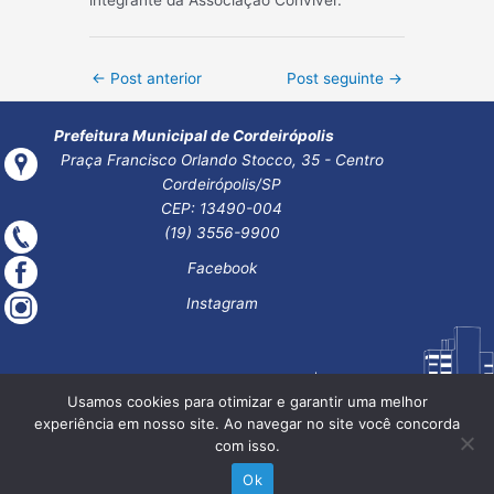
integrante da Associação Conviver.
Post
←
Post anterior
Post seguinte
→
navigation
Prefeitura Municipal de Cordeirópolis
Praça Francisco Orlando Stocco, 35 - Centro
Cordeirópolis/SP
CEP: 13490-004
(19) 3556-9900
Facebook
Instagram
Usamos cookies para otimizar e garantir uma melhor
experiência em nosso site. Ao navegar no site você concorda
com isso.
Ok