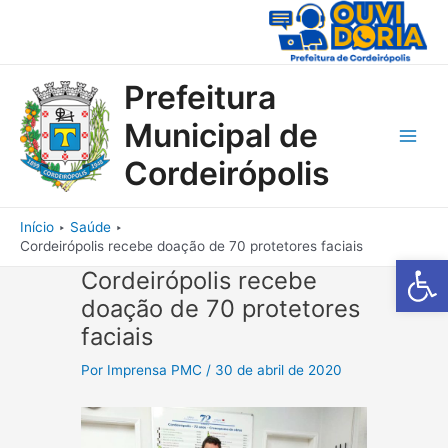
Ir
para
o
conteúdo
Prefeitura
Municipal de
Main
Cordeirópolis
Men
Início
Saúde
Cordeirópolis recebe doação de 70 protetores faciais
Barra de Fe
Cordeirópolis recebe
doação de 70 protetores
faciais
Por
Imprensa PMC
/
30 de abril de 2020