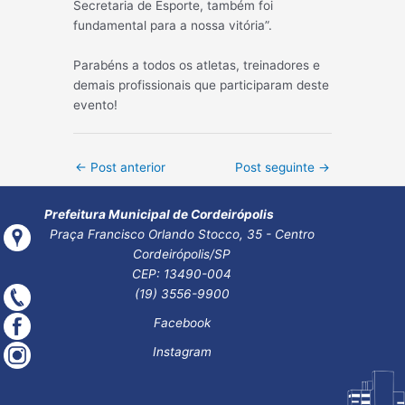
Secretaria de Esporte, também foi
fundamental para a nossa vitória”.
Parabéns a todos os atletas, treinadores e
demais profissionais que participaram deste
evento!
Post
←
Post anterior
Post seguinte
→
navigation
Prefeitura Municipal de Cordeirópolis
Praça Francisco Orlando Stocco, 35 - Centro
Cordeirópolis/SP
CEP: 13490-004
(19) 3556-9900
Facebook
Instagram