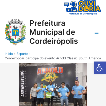
Ir
para
o
conteúdo
Prefeitura
Municipal de
Main
Cordeirópolis
Men
Início
Esporte
Cordeirópolis participa do evento Arnold Classic South America
Barra de Fe