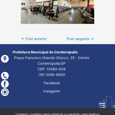
Post
←
Post anterior
Post seguinte
→
navigation
Prefeitura Municipal de Cordeirópolis
Praça Francisco Orlando Stocco, 35 - Centro
Cordeirópolis/SP
CEP: 13490-004
(19) 3556-9900
Facebook
Instagram
Usamos cookies para otimizar e garantir uma melhor