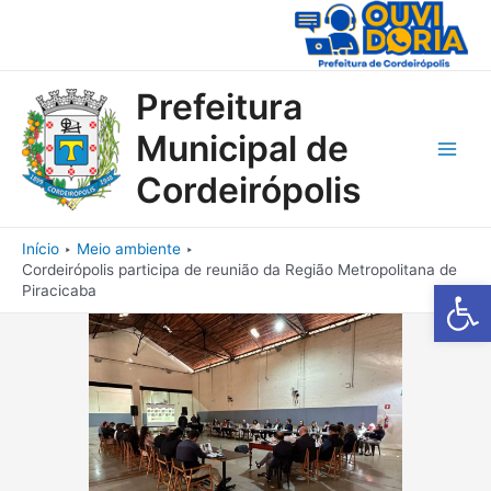
Ir
para
o
conteúdo
Prefeitura
Municipal de
Main
Cordeirópolis
Men
Início
Meio ambiente
Cordeirópolis participa de reunião da Região Metropolitana de
Barra de Fe
Piracicaba