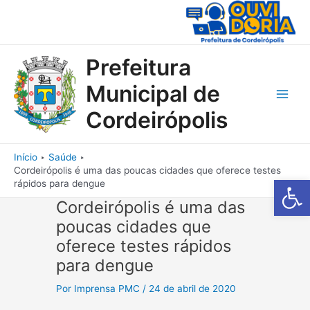
Ir
para
o
conteúdo
Prefeitura
Municipal de
Main
Cordeirópolis
Men
Início
Saúde
Cordeirópolis é uma das poucas cidades que oferece testes
Barra de Fe
rápidos para dengue
Cordeirópolis é uma das
poucas cidades que
oferece testes rápidos
para dengue
Por
Imprensa PMC
/
24 de abril de 2020