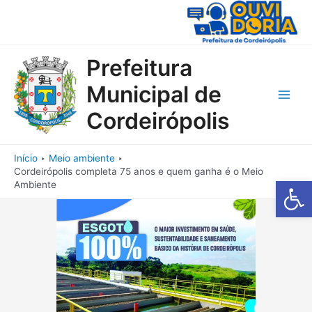
Ir
para
o
conteúdo
Prefeitura
Municipal de
Main
Cordeirópolis
Men
Início
Meio ambiente
Cordeirópolis completa 75 anos e quem ganha é o Meio
Barra de Fe
Ambiente