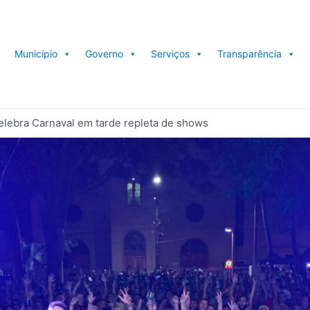
Município
Governo
Serviços
Transparência
elebra Carnaval em tarde repleta de shows