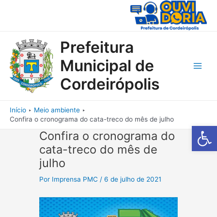
Ir
para
o
conteúdo
Prefeitura
Municipal de
Main
Cordeirópolis
Men
Início
Meio ambiente
Confira o cronograma do cata-treco do mês de julho
Barra de Fe
Confira o cronograma do
cata-treco do mês de
julho
Por
Imprensa PMC
/
6 de julho de 2021