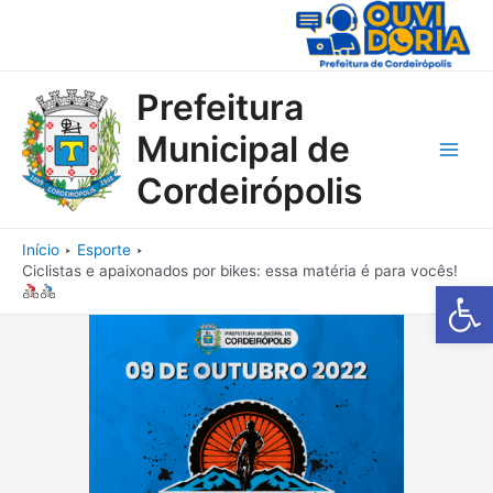
Ir
para
o
conteúdo
Prefeitura
Municipal de
Main
Cordeirópolis
Men
Início
Esporte
Ciclistas e apaixonados por bikes: essa matéria é para vocês!
Barra de Fe