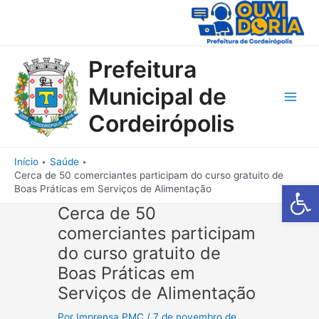
Ir
para
o
conteúdo
Prefeitura
Municipal de
Main
Cordeirópolis
Men
Início
Saúde
Cerca de 50 comerciantes participam do curso gratuito de
Barra de Fe
Boas Práticas em Serviços de Alimentação
Cerca de 50
comerciantes participam
do curso gratuito de
Boas Práticas em
Serviços de Alimentação
Por
Imprensa PMC
/
7 de novembro de