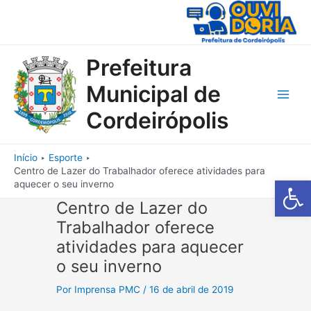
Ir
para
o
conteúdo
Prefeitura
Municipal de
Main
Cordeirópolis
Men
Início
Esporte
Centro de Lazer do Trabalhador oferece atividades para
Barra de Fe
aquecer o seu inverno
Centro de Lazer do
Trabalhador oferece
atividades para aquecer
o seu inverno
Por
Imprensa PMC
/
16 de abril de 2019