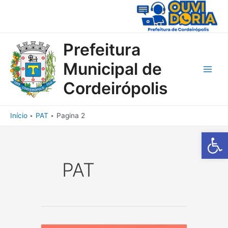
Ir
para
o
conteúdo
Prefeitura
Municipal de
Main
Cordeirópolis
Men
Início
PAT
Pagina 2
Barra de Fe
PAT