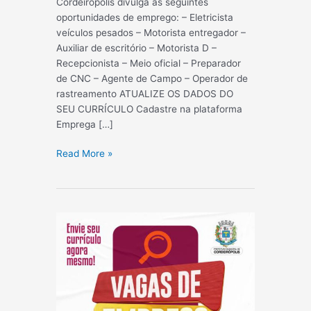
Cordeirópolis divulga as seguintes
oportunidades de emprego: – Eletricista
veículos pesados – Motorista entregador –
Auxiliar de escritório – Motorista D –
Recepcionista – Meio oficial – Preparador
de CNC – Agente de Campo – Operador de
rastreamento ATUALIZE OS DADOS DO
SEU CURRÍCULO Cadastre na plataforma
Emprega […]
AQUI
Read More »
TEM
VAGA
19/04/2024