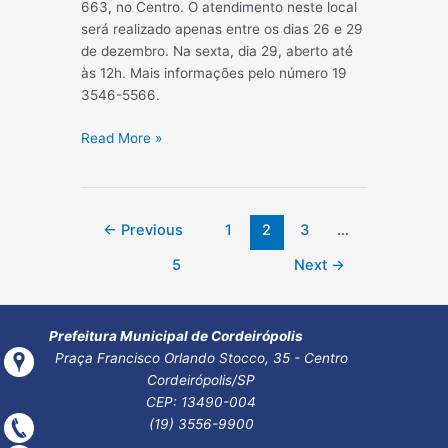
663, no Centro. O atendimento neste local
será realizado apenas entre os dias 26 e 29
de dezembro. Na sexta, dia 29, aberto até
às 12h. Mais informações pelo número 19
3546-5566.
PROCON
Read More »
NO
PAT
Paginação
←
Previous
1
2
3
…
de
5
Next
→
post
Prefeitura Municipal de Cordeirópolis
Praça Francisco Orlando Stocco, 35 - Centro
Cordeirópolis/SP
CEP: 13490-004
(19) 3556-9900