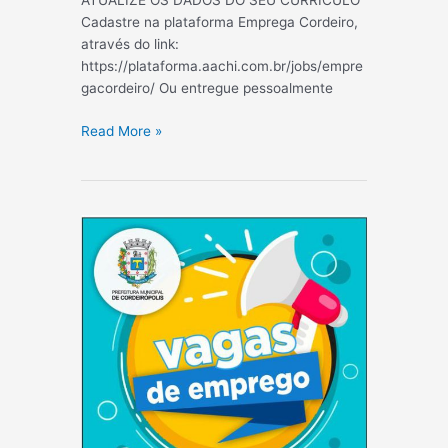
ATUALIZE OS DADOS DO SEU CURRÍCULO
Cadastre na plataforma Emprega Cordeiro,
através do link:
https://plataforma.aachi.com.br/jobs/empre
gacordeiro/ Ou entregue pessoalmente
AQUI
Read More »
TEM
VAGA
26/03/2024