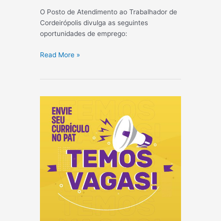
O Posto de Atendimento ao Trabalhador de
Cordeirópolis divulga as seguintes
oportunidades de emprego:
AQUI
Read More »
TEM
VAGA
23/02/2024