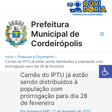
Ir
para
o
conteúdo
Prefeitura
Municipal de
Main
Cordeirópolis
Men
Início
Finanças e Orçamento
Carnês do IPTU já estão sendo distribuídos à população com
Barra de Fe
prorrogação para dia 28 de fevereiro
Carnês do IPTU já estão
sendo distribuídos à
população com
prorrogação para dia 28
de fevereiro
Por
Imprensa PMC
/
7 de fevereiro de 2020