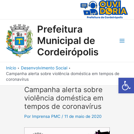
Ir
para
o
conteúdo
Prefeitura
Municipal de
Main
Cordeirópolis
Men
Início
Desenvolvimento Social
Campanha alerta sobre violência doméstica em tempos de
Barra de Fe
coronavírus
Campanha alerta sobre
violência doméstica em
tempos de coronavírus
Por
Imprensa PMC
/
11 de maio de 2020