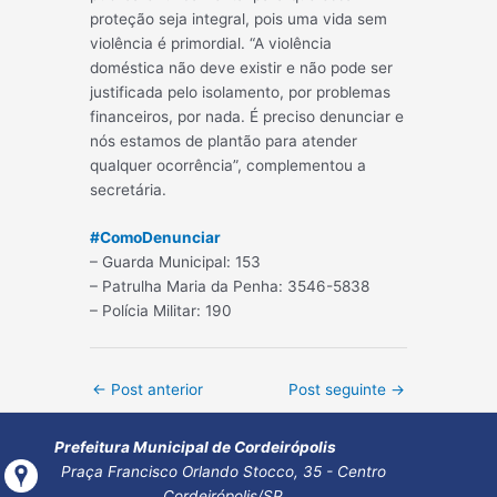
proteção seja integral, pois uma vida sem
violência é primordial. “A violência
doméstica não deve existir e não pode ser
justificada pelo isolamento, por problemas
financeiros, por nada. É preciso denunciar e
nós estamos de plantão para atender
qualquer ocorrência”, complementou a
secretária.
#
ComoDenunciar
– Guarda Municipal: 153
– Patrulha Maria da Penha: 3546-5838
– Polícia Militar: 190
Post
←
Post anterior
Post seguinte
→
navigation
Prefeitura Municipal de Cordeirópolis
Praça Francisco Orlando Stocco, 35 - Centro
Cordeirópolis/SP