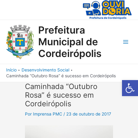
Ir
para
o
conteúdo
Prefeitura
Municipal de
Main
Cordeirópolis
Men
Início
Desenvolvimento Social
Caminhada “Outubro Rosa” é sucesso em Cordeirópolis
Barra de Fe
Caminhada “Outubro
Rosa” é sucesso em
Cordeirópolis
Por
Imprensa PMC
/
23 de outubro de 2017